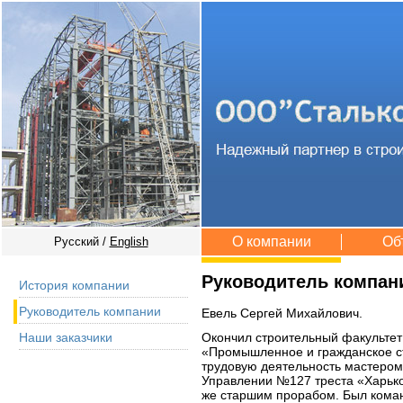
О компании
Об
Русский /
English
Руководитель компан
История компании
Руководитель компании
Евель Сергей Михайлович.
Окончил строительный факультет
Наши заказчики
«Промышленное и гражданское с
трудовую деятельность мастером
Управлении №127 треста «Харько
же старшим прорабом. Был коман